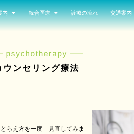
案内
統合医療
診療の流れ
交通案内
psychotherapy
カウンセリング療法
のとらえ方を一度 見直してみま