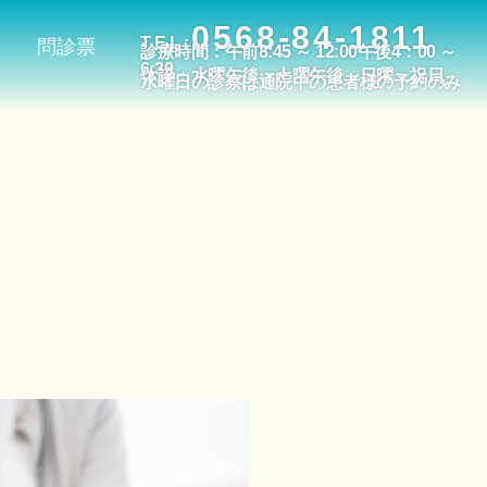
0568-84-1811
TEL:
問診票
診療時間：午前8:45 ～ 12:00午後4：00 ～
6:30
休診：水曜午後、土曜午後、日曜・祝日
水曜日の診察は通院中の患者様の予約のみ