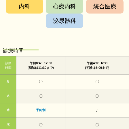
内科
心療内科
統合医療
泌尿器科
診療時間
診療
午前8:45~12:00
午後4:00~6:30
時間
(初診は11:30まで)
(初診は6:00まで)
月
〇
〇
火
〇
〇
水
予約制
/
木
〇
〇