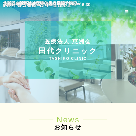
休診：水曜午後、土曜午後、日曜・祝日
水曜日の診察は通院中の患者様の予約のみ
0568-84-1811
診療時間：午前8:45 ～ 12:00午後4：00 ～ 6:30
TEL:
医療法人 恵洲会
田代クリニック
TASHIRO CLINIC
News
お知らせ